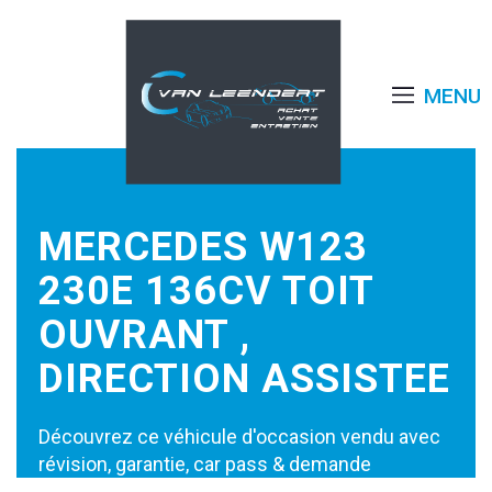
MENU
MERCEDES W123
230E 136CV TOIT
OUVRANT ,
DIRECTION ASSISTEE
Découvrez ce véhicule d'occasion vendu avec
révision, garantie, car pass & demande
d’immatriculation disponible au Garage van