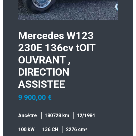
Mercedes W123
230E 136cv tOIT
OUVRANT ,
DIRECTION
ASSISTEE
9 900,00 €
Ancêtre
180728 km
12/1984
100 kW
136 CH
2276 cm³