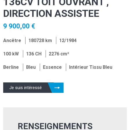
136CV TOIT OUVRANT ,
DIRECTION ASSISTEE
9 900,00 €
Ancêtre
180728 km
12/1984
100 kW
136 CH
2276 cm³
Berline
Bleu
Essence
Intérieur Tissu Bleu
Je suis intéressé
RENSEIGNEMENTS