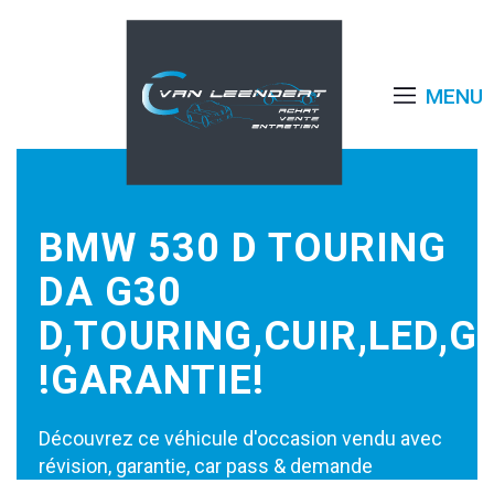
MENU
BMW 530 D TOURING
DA G30
D,TOURING,CUIR,LED,G
!GARANTIE!
Découvrez ce véhicule d'occasion vendu avec
révision, garantie, car pass & demande
d’immatriculation disponible au Garage van