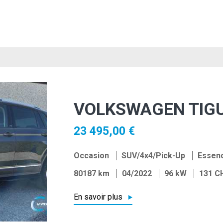
VOLKSWAGEN TIGU
23 495,00 €
Occasion
SUV/4x4/Pick-Up
Essen
80187 km
04/2022
96 kW
131 C
En savoir plus