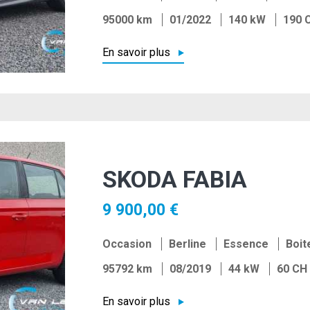
95000 km
01/2022
140 kW
190 
En savoir plus
SKODA FABIA
9 900,00 €
Occasion
Berline
Essence
Boit
95792 km
08/2019
44 kW
60 CH
En savoir plus