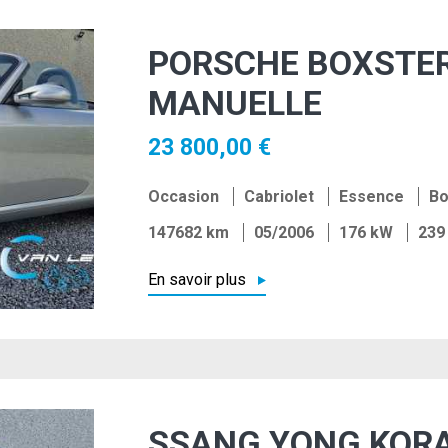
PORSCHE BOXSTER
MANUELLE
23 800,00 €
Occasion
Cabriolet
Essence
Bo
147682 km
05/2006
176 kW
239
En savoir plus
SSANG YONG KORA