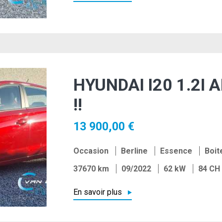
HYUNDAI I20 1.2I A
!!
13 900,00 €
Occasion
Berline
Essence
Boit
37670 km
09/2022
62 kW
84 CH
En savoir plus