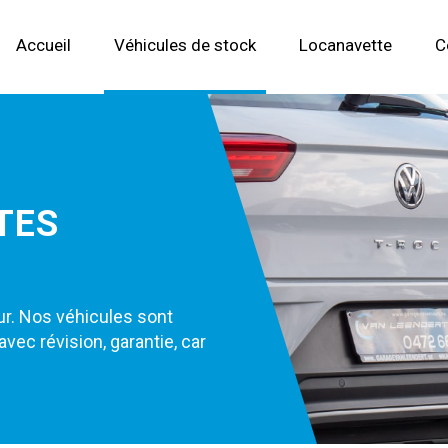
Accueil
Véhicules de stock
Locanavette
C
TES
ur. Nos véhicules sont
ec révision, garantie, car