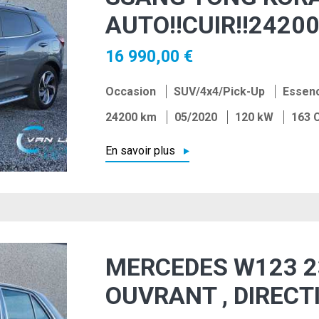
AUTO!!CUIR!!24200
16 990,00 €
Occasion
SUV/4x4/Pick-Up
Essen
24200 km
05/2020
120 kW
163 
En savoir plus
MERCEDES W123 2
OUVRANT , DIRECT