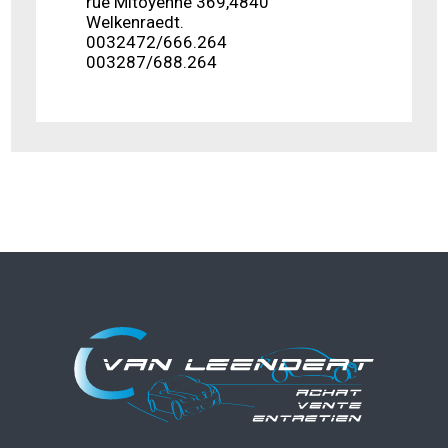
rue Mitoyenne 369,4840
Welkenraedt.
0032472/666.264
003287/688.264