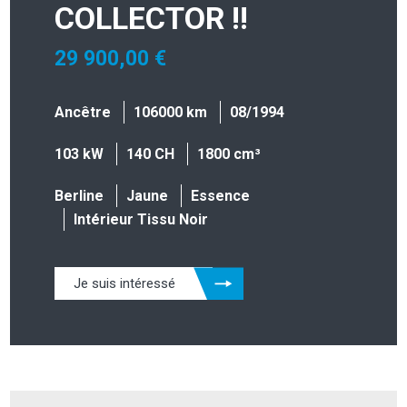
COLLECTOR !!
29 900,00 €
Ancêtre
106000 km
08/1994
103 kW
140 CH
1800 cm³
Berline
Jaune
Essence
Intérieur Tissu Noir
Je suis intéressé