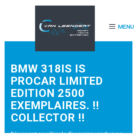
MENU
BMW 318IS IS
PROCAR LIMITED
EDITION 2500
EXEMPLAIRES. !!
COLLECTOR !!
Découvrez ce véhicule d'occasion vendu avec